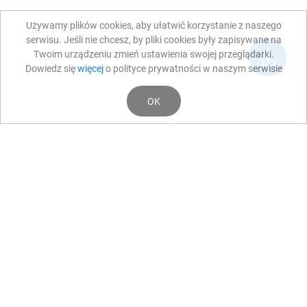
Używamy plików cookies, aby ułatwić korzystanie z naszego
serwisu. Jeśli nie chcesz, by pliki cookies były zapisywane na
Twoim urządzeniu zmień ustawienia swojej przeglądarki.
Dowiedz się
więcej
o polityce prywatności w naszym serwisie
OK
Dla pacjenta
O nas
Kontakt
Polityka
prywatności
Istnieje możliwość zgłoszenia podejrzenia o
niezgodności realizowanego projektu lub działań
Beneficjenta z KPP lub KPON do IZ na adres mailowy