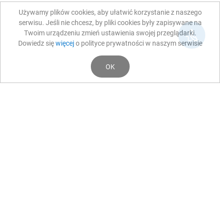
Używamy plików cookies, aby ułatwić korzystanie z naszego
serwisu. Jeśli nie chcesz, by pliki cookies były zapisywane na
Twoim urządzeniu zmień ustawienia swojej przeglądarki.
Dowiedz się
więcej
o polityce prywatności w naszym serwisie
OK
Aktualności
MEDIA
Wdrożenie kompleksowych usług medycznych
zabiegów przeciwstarzeniowych i regeneracyjnych
twarzy i ciała w OKO TEST
Fundusze Europejskie