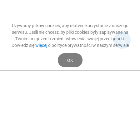
Używamy plików cookies, aby ułatwić korzystanie z naszego
serwisu. Jeśli nie chcesz, by pliki cookies były zapisywane na
Twoim urządzeniu zmień ustawienia swojej przeglądarki.
Dowiedz się
więcej
o polityce prywatności w naszym serwisie
OK
Aktualności
SUCHE OKO
Zespół suchego oka
Podczas konsultacji z lekarzem OKO-TEST
precyzyjnie określimy Twoje indywidualne potrzeby