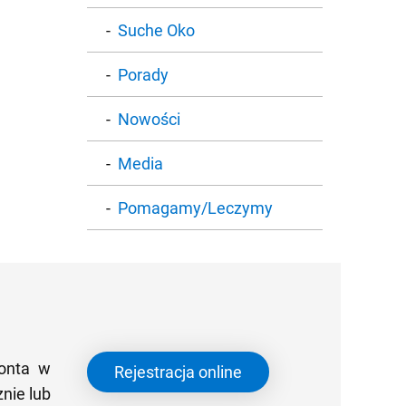
Suche Oko
Porady
Nowości
Media
Pomagamy/Leczymy
konta w
Rejestracja online
nie lub