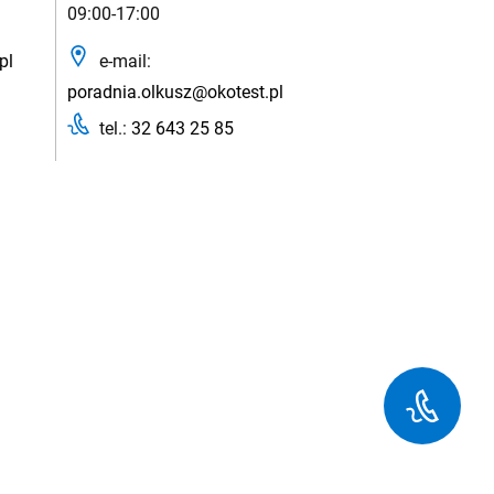
09:00-17:00
pl
e-mail:
poradnia.olkusz@okotest.pl
tel.:
32 643 25 85