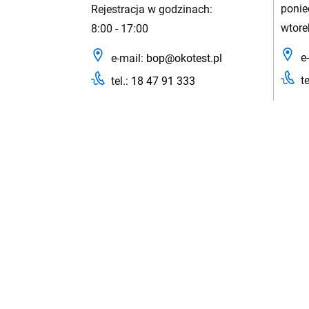
ponie
Rejestracja w godzinach:
wtore
8:00 - 17:00
e-
e-mail:
bop@okotest.pl
te
tel.:
18 47 91 333