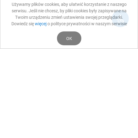
Używamy plików cookies, aby ułatwić korzystanie z naszego
serwisu. Jeśli nie chcesz, by pliki cookies były zapisywane na
Twoim urządzeniu zmień ustawienia swojej przeglądarki.
Dowiedz się
więcej
o polityce prywatności w naszym serwisie
OK
Aktualności
MEDIA
OKO-TEST dla TVP INFO
Porady eksperckie OKO-TEST
2021-02-07 11:13:21
DZIECKO