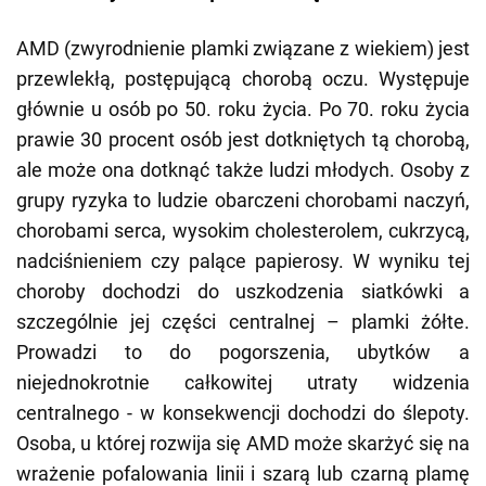
AMD (zwyrodnienie plamki związane z wiekiem) jest
przewlekłą, postępującą chorobą oczu. Występuje
głównie u osób po 50. roku życia. Po 70. roku życia
prawie 30 procent osób jest dotkniętych tą chorobą,
ale może ona dotknąć także ludzi młodych. Osoby z
grupy ryzyka to ludzie obarczeni chorobami naczyń,
chorobami serca, wysokim cholesterolem, cukrzycą,
nadciśnieniem czy palące papierosy. W wyniku tej
choroby dochodzi do uszkodzenia siatkówki a
szczególnie jej części centralnej – plamki żółte.
Prowadzi to do pogorszenia, ubytków a
niejednokrotnie całkowitej utraty widzenia
centralnego - w konsekwencji dochodzi do ślepoty.
Osoba, u której rozwija się AMD może skarżyć się na
wrażenie pofalowania linii i szarą lub czarną plamę