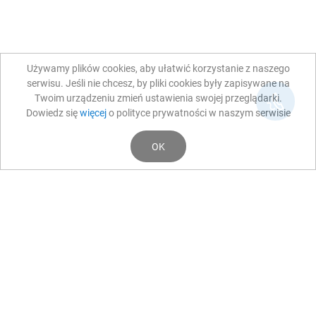
Używamy plików cookies, aby ułatwić korzystanie z naszego
serwisu. Jeśli nie chcesz, by pliki cookies były zapisywane na
Twoim urządzeniu zmień ustawienia swojej przeglądarki.
Dowiedz się
więcej
o polityce prywatności w naszym serwisie
OK
Aktualności
NOWOŚCI
Stowarzyszenie Chirurgów Okulistów Polskich
Spotkanie Stowarzyszenia