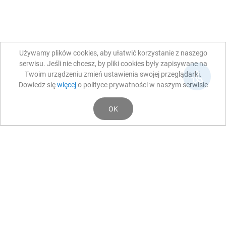
Używamy plików cookies, aby ułatwić korzystanie z naszego
serwisu. Jeśli nie chcesz, by pliki cookies były zapisywane na
Twoim urządzeniu zmień ustawienia swojej przeglądarki.
Dowiedz się
więcej
o polityce prywatności w naszym serwisie
OK
Aktualności
POMAGAMY/LECZYMY
Leczenie Jaskry nowocześnie - wszczepianie
mikrostentów.