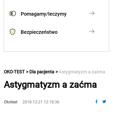
Pomagamy/leczymy
Bezpieczeństwo
OKO-TEST
Dla pacjenta
Astygmatyzm a zaćma
Astygmatyzm a zaćma
Okotest
2018-12-21 12:18:36